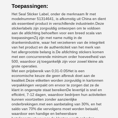
Toepassingen:
Het Seal Sticker Label, onder de merknaam llr met
modelnummer 51314641, is afkomstig uit China en dient
als essentieel product in verschillende industrieën.Deze
stickerlabels zijn zorgvuldig ontworpen om te voldoen
aan de afdichting behoeften voor een breed scala van
toepassingenZij zijn met name nuttig in de
Laat een bericht achter
drankenindustrie, waar het verzekeren van de integriteit
van het product en de authenticiteit van het merk van
We bellen je snel terug!
het allergrootste belang is.De afdichting stickers komen
met een concurrerende minimum order hoeveelheid van
500, waardoor zij toegankelijk zijn voor zowel kleine als
grote operaties.
Met een prijsbereik van 0,01-0.05Het is een
economische keuze die geen afbreuk doet aan de
kwaliteit.Deze etiketten worden zorgvuldig in kartonnen
verpakkingen verpakt om ervoor te zorgen dat ze de
klant in ongerepte staat bereikenDe levertijd is snel en
efficiënt, 7-12 dagen, waardoor bedrijven hun activiteiten
kunnen voortzetten zonder aanzienlijke
onderbrekingen.met een aanbetaling van 30%, en het
saldo van 70% die vervolgens moet worden betaald,
waardoor een handige en beheersbare