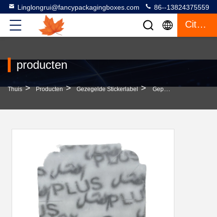
Linglongrui@fancypackagingboxes.com
86--13824375559
Citaat
producten
>
>
>
Thuis
Producten
Gezegelde Stickerlabel
Gepersonaliseerde Anti-Vervalsings 3D-Hologramsticker Verpakking Micron Nano Label Fabrieksvoorziening OEM