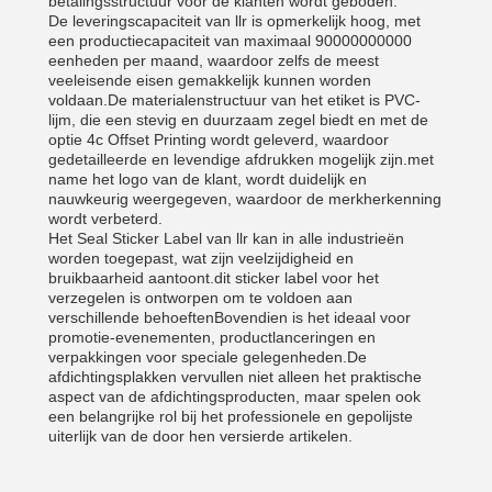
betalingsstructuur voor de klanten wordt geboden.
De leveringscapaciteit van llr is opmerkelijk hoog, met
een productiecapaciteit van maximaal 90000000000
eenheden per maand, waardoor zelfs de meest
veeleisende eisen gemakkelijk kunnen worden
VERZENDEN
voldaan.De materialenstructuur van het etiket is PVC-
lijm, die een stevig en duurzaam zegel biedt en met de
optie 4c Offset Printing wordt geleverd, waardoor
gedetailleerde en levendige afdrukken mogelijk zijn.met
name het logo van de klant, wordt duidelijk en
nauwkeurig weergegeven, waardoor de merkherkenning
wordt verbeterd.
Het Seal Sticker Label van llr kan in alle industrieën
worden toegepast, wat zijn veelzijdigheid en
bruikbaarheid aantoont.dit sticker label voor het
verzegelen is ontworpen om te voldoen aan
verschillende behoeftenBovendien is het ideaal voor
promotie-evenementen, productlanceringen en
verpakkingen voor speciale gelegenheden.De
afdichtingsplakken vervullen niet alleen het praktische
aspect van de afdichtingsproducten, maar spelen ook
een belangrijke rol bij het professionele en gepolijste
uiterlijk van de door hen versierde artikelen.