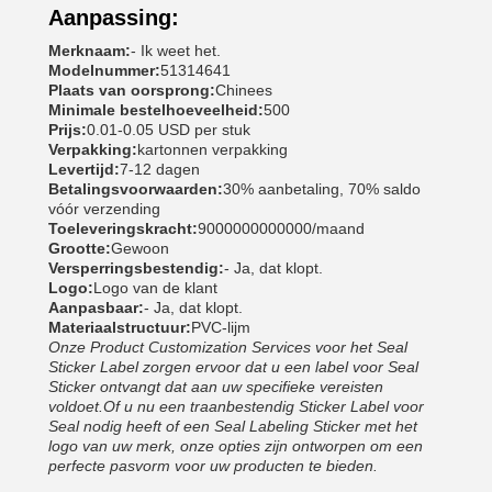
Aanpassing:
Merknaam:
- Ik weet het.
Modelnummer:
51314641
Plaats van oorsprong:
Chinees
Minimale bestelhoeveelheid:
500
Prijs:
0.01-0.05 USD per stuk
Verpakking:
kartonnen verpakking
Levertijd:
7-12 dagen
Betalingsvoorwaarden:
30% aanbetaling, 70% saldo
vóór verzending
Toeleveringskracht:
9000000000000/maand
Grootte:
Gewoon
Versperringsbestendig:
- Ja, dat klopt.
Logo:
Logo van de klant
Aanpasbaar:
- Ja, dat klopt.
Materiaalstructuur:
PVC-lijm
Onze Product Customization Services voor het Seal
Sticker Label zorgen ervoor dat u een label voor Seal
Sticker ontvangt dat aan uw specifieke vereisten
voldoet.Of u nu een traanbestendig Sticker Label voor
Seal nodig heeft of een Seal Labeling Sticker met het
logo van uw merk, onze opties zijn ontworpen om een
perfecte pasvorm voor uw producten te bieden.