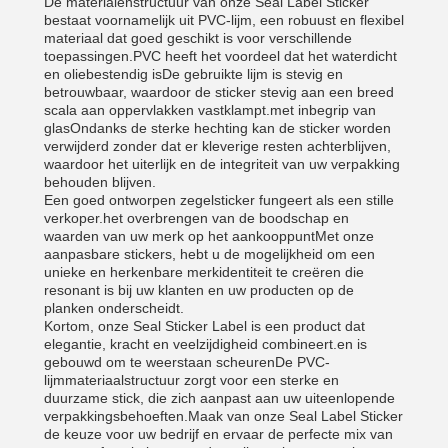
De materialenstructuur van onze Seal Label Sticker
bestaat voornamelijk uit PVC-lijm, een robuust en flexibel
materiaal dat goed geschikt is voor verschillende
toepassingen.PVC heeft het voordeel dat het waterdicht
en oliebestendig isDe gebruikte lijm is stevig en
betrouwbaar, waardoor de sticker stevig aan een breed
scala aan oppervlakken vastklampt.met inbegrip van
glasOndanks de sterke hechting kan de sticker worden
verwijderd zonder dat er kleverige resten achterblijven,
waardoor het uiterlijk en de integriteit van uw verpakking
behouden blijven.
Een goed ontworpen zegelsticker fungeert als een stille
verkoper.het overbrengen van de boodschap en
waarden van uw merk op het aankooppuntMet onze
aanpasbare stickers, hebt u de mogelijkheid om een
unieke en herkenbare merkidentiteit te creëren die
resonant is bij uw klanten en uw producten op de
planken onderscheidt.
Kortom, onze Seal Sticker Label is een product dat
elegantie, kracht en veelzijdigheid combineert.en is
gebouwd om te weerstaan scheurenDe PVC-
lijmmateriaalstructuur zorgt voor een sterke en
duurzame stick, die zich aanpast aan uw uiteenlopende
verpakkingsbehoeften.Maak van onze Seal Label Sticker
de keuze voor uw bedrijf en ervaar de perfecte mix van