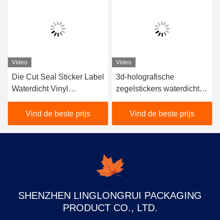
Video
Video
Die Cut Seal Sticker Label
3d-holografische
Waterdicht Vinyl
zegelstickers waterdicht
101*137MM Voor
herbruikbaar gesneden
promotie
maten
Vind de beste prijs
Vind de beste prijs
SHENZHEN LINGLONGRUI PACKAGING
PRODUCT CO., LTD.