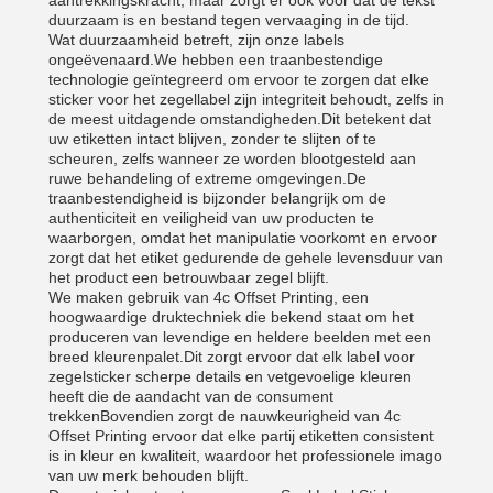
aantrekkingskracht, maar zorgt er ook voor dat de tekst
duurzaam is en bestand tegen vervaaging in de tijd.
Wat duurzaamheid betreft, zijn onze labels
ongeëvenaard.We hebben een traanbestendige
technologie geïntegreerd om ervoor te zorgen dat elke
sticker voor het zegellabel zijn integriteit behoudt, zelfs in
de meest uitdagende omstandigheden.Dit betekent dat
uw etiketten intact blijven, zonder te slijten of te
scheuren, zelfs wanneer ze worden blootgesteld aan
ruwe behandeling of extreme omgevingen.De
traanbestendigheid is bijzonder belangrijk om de
authenticiteit en veiligheid van uw producten te
waarborgen, omdat het manipulatie voorkomt en ervoor
zorgt dat het etiket gedurende de gehele levensduur van
het product een betrouwbaar zegel blijft.
We maken gebruik van 4c Offset Printing, een
hoogwaardige druktechniek die bekend staat om het
produceren van levendige en heldere beelden met een
breed kleurenpalet.Dit zorgt ervoor dat elk label voor
zegelsticker scherpe details en vetgevoelige kleuren
heeft die de aandacht van de consument
trekkenBovendien zorgt de nauwkeurigheid van 4c
Offset Printing ervoor dat elke partij etiketten consistent
is in kleur en kwaliteit, waardoor het professionele imago
van uw merk behouden blijft.