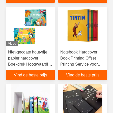
Professionele Diensten
Video
Niet-gecoate houtvrije
Notebook Hardcover
papier hardcover
Book Printing Offset
Boekdruk Hoogwaardig
Printing Service voor
natuurlijk papier
bedrijven
Vind de beste prijs
Vind de beste prijs
Binnemateriaal
Boekdoos Stijl Met
LOGO Spot UV