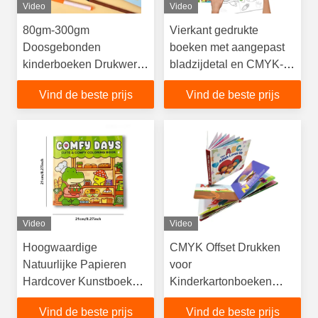
Video
Video
80gm-300gm
Vierkant gedrukte
Doosgebonden
boeken met aangepast
kinderboeken Drukwerk
bladzijdetal en CMYK-
gemaakt met niet-gecoat
offsetdruk
Vind de beste prijs
Vind de beste prijs
houtvrij papier
Video
Video
Hoogwaardige
CMYK Offset Drukken
Natuurlijke Papieren
voor
Hardcover Kunstboek
Kinderkartonboeken
Drukwerk De Ultieme
Hardcover Drukken
Vind de beste prijs
Vind de beste prijs
Offset Drukoplossing
Boekuitgeverij