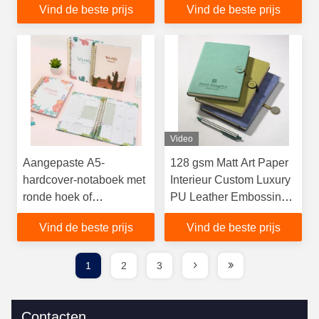
Vind de beste prijs
Vind de beste prijs
CMYK Offset Printing
Video
Aangepaste A5-
128 gsm Matt Art Paper
hardcover-notaboek met
Interieur Custom Luxury
ronde hoek of
PU Leather Embossing
rechterhoek
Notebooks voor CMYK
Vind de beste prijs
Vind de beste prijs
Offset Printing
1
2
3
Contacten