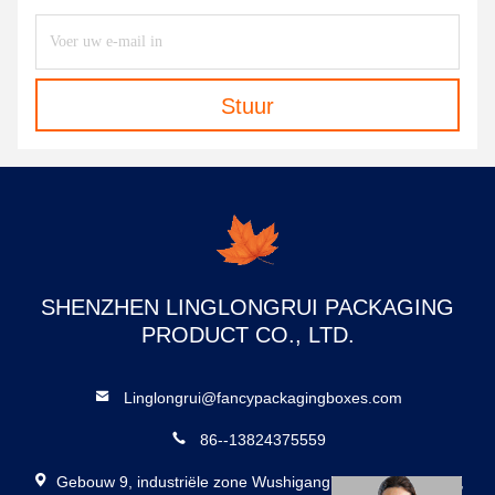
Stuur
SHENZHEN LINGLONGRUI PACKAGING
PRODUCT CO., LTD.
Linglongrui@fancypackagingboxes.com
86--13824375559
Gebouw 9, industriële zone Wushigang, Dalang, Longhua,