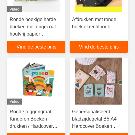
Video
Ronde hoekige harde
Afdrukken met ronde
boeken met ongecoat
hoek of rechthoek
houtvrij papier
binnenkant en
Vind de beste prijs
Vind de beste prijs
aangepaste
boekendozen
Video
Ronde ruggengraat
Gepersonaliseerd
Kinderen Boeken
bladzijdegetal B5 A4
drukken / Hardcover
Hardcover Boeken
Boeken drukken
Notebook Printing Met