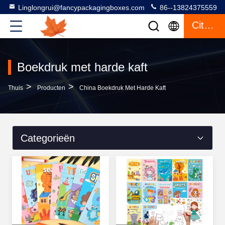
Linglongrui@fancypackagingboxes.com
86--13824375559
Citaat
Boekdruk met harde kaft
>
>
Thuis
Producten
China Boekdruk Met Harde Kaft
Categorieën