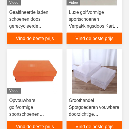
Video
Video
Geaffineerde laden
Luxe golfvormige
schoenen doos
sportschoenen
gerecycleerde
Verpakkingsdoos Karton
materialen stempelen
Gemengd Groothandel
Vind de beste prijs
Vind de beste prijs
embossing
Custom
Video
Opvouwbare
Groothandel
golfvormige
Spotgoederen vouwbare
sportschoenen
doorzichtige
Verpakking Doos
schoenenverpakkingsdoos
Vind de beste prijs
Vind de beste prijs
Papierplaat Groothandel
van kunststof