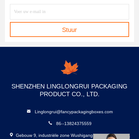
Stuur
SHENZHEN LINGLONGRUI PACKAGING
PRODUCT CO., LTD.
Linglongrui@fancypackagingboxes.com
86--13824375559
Gebouw 9, industriële zone Wushigang, Dalang, Longhua,