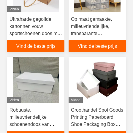
Video
Ultraharde gegolfde
Op maat gemaakte,
kartonnen vouw
milieuvriendelijke,
sportschoenen doos met
transparante
op maat gemaakte
schoenendoos met
Vind de beste prijs
Vind de beste prijs
afdruk logo en
wascoating en blanco
wascoating
afwerking
Video
Video
Robuuste,
Groothandel Spot Goods
milieuvriendelijke
Printing Paperboard
schoenendoos van
Shoe Packaging Box
karton voor schoenen
Met Glossy/Mat