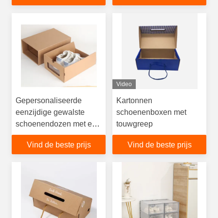
Verschillende maten
Video
Gepersonaliseerde
Kartonnen
eenzijdige gewalste
schoenenboxen met
schoenendozen met een
touwgreep
laag voor
Vind de beste prijs
Vind de beste prijs
milieuvriendelijke
verpakkingsbehoeften