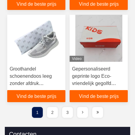
Vind de beste prijs
Vind de beste prijs
Verzending en opslag
Lamination Heaven and
Earth Cover Box
Video
Groothandel
Gepersonaliseerd
schoenendoos leeg
geprinte logo Eco-
zonder afdruk
vriendelijk gegolfd
milieuvriendelijk dun
karton vouwdoos voor
Vind de beste prijs
Vind de beste prijs
papier
kinderen
1
2
3
Contacten