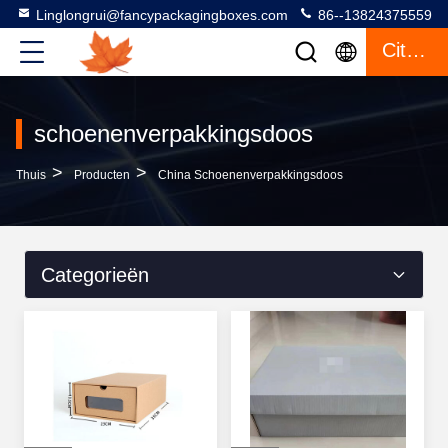
Linglongrui@fancypackagingboxes.com
86--13824375559
Citaat
schoenenverpakkingsdoos
>
>
Thuis
Producten
China Schoenenverpakkingsdoos
Categorieën