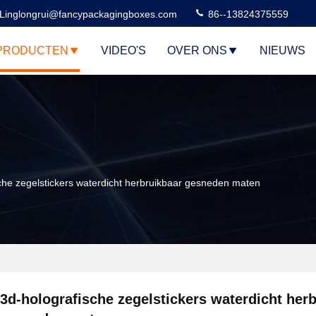
Linglongrui@fancypackagingboxes.com
86--13824375559
PRODUCTEN
VIDEO'S
OVER ONS
NIEUWS
che zegelstickers waterdicht herbruikbaar gesneden maten
3d-holografische zegelstickers waterdicht her