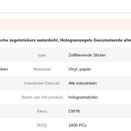
sche zegelstickers waterdicht
,
Hologramzegels Gecumuleerde afm
type:
Zelfklevende Sticker
uiken
Materiaal:
Vinyl, papier
Industrieel Gebruik:
Alle industrieën
Naam van het product:
hologramsticker
Kleur:
CMYK
MOQ:
1000 PCs