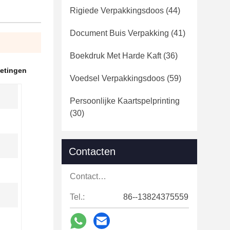
Rigiede Verpakkingsdoos
(44)
Document Buis Verpakking
(41)
Boekdruk Met Harde Kaft
(36)
etingen
Voedsel Verpakkingsdoos
(59)
Persoonlijke Kaartspelprinting
(30)
Contacten
Contacten:
Tel.:
86--13824375559