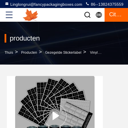
Linglongrui@fancypackagingboxes.com
86--13824375559
Citaat
producten
>
>
>
Thuis
Producten
Gezegelde Stickerlabel
Vinyl Papier Zegel Plakker Etiket Waterdicht Voor Voedsel Etikettering Verpakkingen