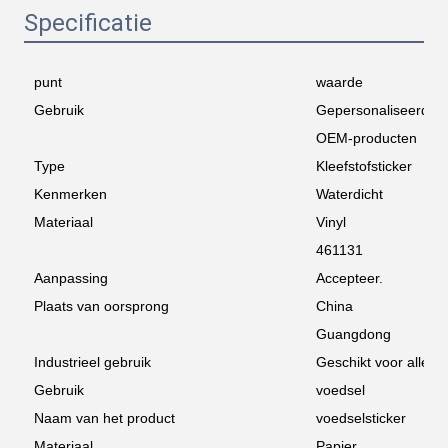
Specificatie
punt
waarde
Gebruik
Gepersonaliseerde s
OEM-producten
Type
Kleefstofsticker
Kenmerken
Waterdicht
Materiaal
Vinyl
461131
Aanpassing
Accepteer.
Plaats van oorsprong
China
Guangdong
Industrieel gebruik
Geschikt voor alle in
Gebruik
voedsel
Naam van het product
voedselsticker
Materiaal
Papier