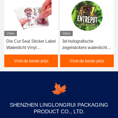
Video
Video
Die Cut Seal Sticker Label
3d-holografische
Waterdicht Vinyl
zegelstickers waterdicht
101*137MM Voor
herbruikbaar gesneden
promotie
maten
Vind de beste prijs
Vind de beste prijs
SHENZHEN LINGLONGRUI PACKAGING
PRODUCT CO., LTD.