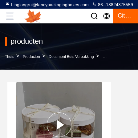
Linglongrui@fancypackagingboxes.com
86--13824375559
Citaat
producten
>
>
>
Thuis
Producten
Document Buis Verpakking
Groothandel Spotgoe