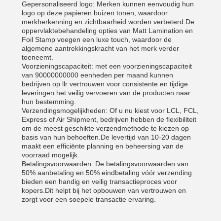
Gepersonaliseerd logo: Merken kunnen eenvoudig hun
logo op deze papieren buizen tonen, waardoor
merkherkenning en zichtbaarheid worden verbeterd.De
oppervlaktebehandeling opties van Matt Lamination en
Foil Stamp voegen een luxe touch, waardoor de
algemene aantrekkingskracht van het merk verder
toeneemt.
Voorzieningscapaciteit: met een voorzieningscapaciteit
van 90000000000 eenheden per maand kunnen
bedrijven op llr vertrouwen voor consistente en tijdige
leveringen.het veilig vervoeren van de producten naar
hun bestemming.
Verzendingsmogelijkheden: Of u nu kiest voor LCL, FCL,
Express of Air Shipment, bedrijven hebben de flexibiliteit
om de meest geschikte verzendmethode te kiezen op
basis van hun behoeften.De levertijd van 10-20 dagen
maakt een efficiënte planning en beheersing van de
voorraad mogelijk.
Betalingsvoorwaarden: De betalingsvoorwaarden van
50% aanbetaling en 50% eindbetaling vóór verzending
bieden een handig en veilig transactieproces voor
kopers.Dit helpt bij het opbouwen van vertrouwen en
zorgt voor een soepele transactie ervaring.