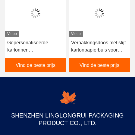
Video
Video
Verpakkingsdoos met stijf
Rigid Paper Tube
kartonpapierbuis voor
Cosmetische Verpakking
cosmetische lippengloze
voor Essentiële Olie
producten
Essentie Dropper Fles
Vind de beste prijs
Vind de beste prijs
30ml 40ml
SHENZHEN LINGLONGRUI PACKAGING
PRODUCT CO., LTD.