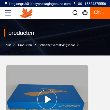
Linglongrui@fancypackagingboxes.com
86--13824375559
Citaat
producten
>
>
>
Thuis
Producten
Schoenenverpakkingsdoos
Spot Golfkartonnen