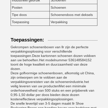
Industrieel gebruik
Schoenen
Posten
Schoenen
Tipe doos
Schoenendoos met deksels
Toepassing
Verpakking
Toepassingen:
Gekrompen schoenenboxen van llr zijn de perfecte
verpakkingsoplossing voor verschillende
toepassingen.Deze kartonnen schoenen dozen voldoen
aan uw behoeften.Het modelnummer 536148584152
toont de hoge kwaliteit en duurzaamheid van deze
dozen.
Deze golfvormige schoenenboxen, afkomstig uit China,
zijn ontworpen om te voldoen aan de
verpakkingsvereisten van de schoenenindustrie.het
veilig leveren van uw productenMet een minimale
orderhoeveelheid van 500 stuks en een prijsbereik van
0,95-1,50 dollar per doos bieden deze dozen
kosteneffectieve verpakkingsoplossingen.
De snelle levertijd van 3-5 dagen maakt llr Shoe
Packaging Boxes een handige keuze voor bedrijven met