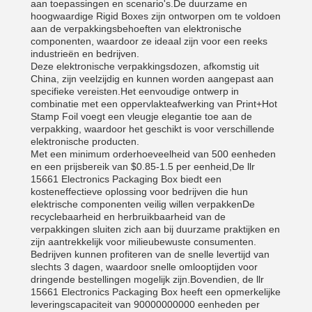
aan toepassingen en scenario's.De duurzame en
hoogwaardige Rigid Boxes zijn ontworpen om te voldoen
aan de verpakkingsbehoeften van elektronische
componenten, waardoor ze ideaal zijn voor een reeks
industrieën en bedrijven.
Deze elektronische verpakkingsdozen, afkomstig uit
China, zijn veelzijdig en kunnen worden aangepast aan
specifieke vereisten.Het eenvoudige ontwerp in
combinatie met een oppervlakteafwerking van Print+Hot
Stamp Foil voegt een vleugje elegantie toe aan de
verpakking, waardoor het geschikt is voor verschillende
elektronische producten.
Met een minimum orderhoeveelheid van 500 eenheden
en een prijsbereik van $0.85-1.5 per eenheid,De llr
15661 Electronics Packaging Box biedt een
kosteneffectieve oplossing voor bedrijven die hun
elektrische componenten veilig willen verpakkenDe
recyclebaarheid en herbruikbaarheid van de
verpakkingen sluiten zich aan bij duurzame praktijken en
zijn aantrekkelijk voor milieubewuste consumenten.
Bedrijven kunnen profiteren van de snelle levertijd van
slechts 3 dagen, waardoor snelle omlooptijden voor
dringende bestellingen mogelijk zijn.Bovendien, de llr
15661 Electronics Packaging Box heeft een opmerkelijke
leveringscapaciteit van 90000000000 eenheden per