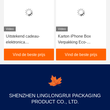
Video
Video
Uitstekend cadeau-
Karton iPhone Box
elektronica
Verpakking Eco-
verpakkingsdoos
vriendelijk CMYK Kleur
Recyclebaar gecoat
Vind de beste prijs
Vind de beste prijs
papiermateriaal
SHENZHEN LINGLONGRUI PACKAGING
PRODUCT CO., LTD.