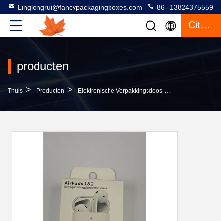
Linglongrui@fancypackagingboxes.com
86--13824375559
Citaat
producten
>
>
>
Thuis
Producten
Elektronische Verpakkingsdoos
Airpods Nieuwe 