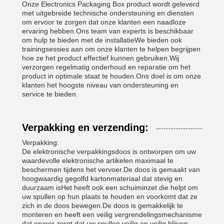
Onze Electronics Packaging Box product wordt geleverd
met uitgebreide technische ondersteuning en diensten
om ervoor te zorgen dat onze klanten een naadloze
ervaring hebben.Ons team van experts is beschikbaar
om hulp te bieden met de installatieWe bieden ook
trainingsessies aan om onze klanten te helpen begrijpen
hoe ze het product effectief kunnen gebruiken.Wij
verzorgen regelmatig onderhoud en reparatie om het
product in optimale staat te houden.Ons doel is om onze
klanten het hoogste niveau van ondersteuning en
service te bieden.
Verpakking en verzending:
Verpakking:
De elektronische verpakkingsdoos is ontworpen om uw
waardevolle elektronische artikelen maximaal te
beschermen tijdens het vervoer.De doos is gemaakt van
hoogwaardig gegolfd kartonmateriaal dat stevig en
duurzaam isHet heeft ook een schuiminzet die helpt om
uw spullen op hun plaats te houden en voorkomt dat ze
zich in de doos bewegen.De doos is gemakkelijk te
monteren en heeft een veilig vergrendelingsmechanisme
dat ervoor zorgt dat uw spullen veilig en veilig blijven