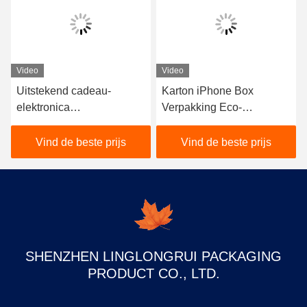
Video
Video
Uitstekend cadeau-
Karton iPhone Box
elektronica
Verpakking Eco-
verpakkingsdoos
vriendelijk CMYK Kleur
Recyclebaar gecoat
Vind de beste prijs
Vind de beste prijs
papiermateriaal
SHENZHEN LINGLONGRUI PACKAGING
PRODUCT CO., LTD.