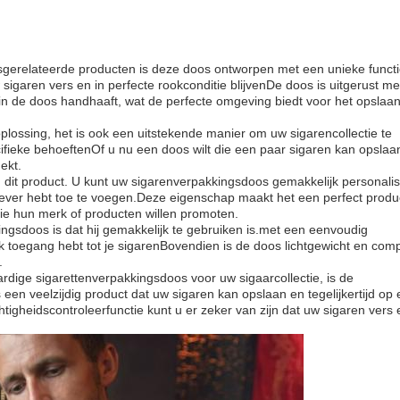
sgerelateerde producten is deze doos ontworpen met een unieke functi
 sigaren vers en in perfecte rookconditie blijvenDe doos is uitgerust m
 in de doos handhaaft, wat de perfecte omgeving biedt voor het opslaa
plossing, het is ook een uitstekende manier om uw sigarencollectie te
fieke behoeftenOf u nu een doos wilt die een paar sigaren kan opslaa
ekt.
 dit product. U kunt uw sigarenverpakkingsdoos gemakkelijk personali
iever hebt toe te voegen.Deze eigenschap maakt het een perfect produ
die hun merk of producten willen promoten.
ngsdoos is dat hij gemakkelijk te gebruiken is.met een eenvoudig
toegang hebt tot je sigarenBovendien is de doos lichtgewicht en comp
.
dige sigarettenverpakkingsdoos voor uw sigaarcollectie, is de
en veelzijdig product dat uw sigaren kan opslaan en tegelijkertijd op
htigheidscontroleerfunctie kunt u er zeker van zijn dat uw sigaren vers 