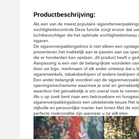
Productbeschrijving:
Als een van de meest populaire sigarettenverpakking
vochtigheidscontrole.Deze functie zorgt ervoor dat uw
luchtbevochtiger die het optimale vochtigheidsniveau
sigaren.
De sigarenverpakkingsdoos is niet alleen een opslago
presenteren.het makkelijk aan te passen aan uw speci
die er honderden kan opslaan, dit product heeft u ged
Aanpassing is een van de belangrijkste voordelen van
door uw logo, merknaam of elk ander ontwerp dat u l
sigarenwinkels, tabaksbedrijven of andere bedrijven 
Een ander belangrijk voordeel van de sigarenverpakki
openingsmechanisme waarmee je snel en gemakkelijk 
waardoor het gemakkelijk is om overal mee te nemen
Als u op zoek bent naar een betrouwbare en hoogwaar
sigarenverpakkingsdoos een uitstekende keuze.Het is e
stijlvolle en persoonlijke manier kan tonen.Met de voc
perfecte rookconditie zijn wanneer u ze wilt eten.