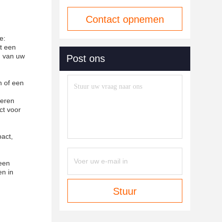
Contact opnemen
e:
et een
n van uw
Post ons
n of een
seren
ct voor
act,
 een
en in
Stuur