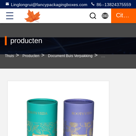
Linglongrui@fancypackagingboxes.com
86--13824375559
Citaat
producten
>
>
>
Thuis
Producten
Document Buis Verpakking
Cilinder Glaspapier