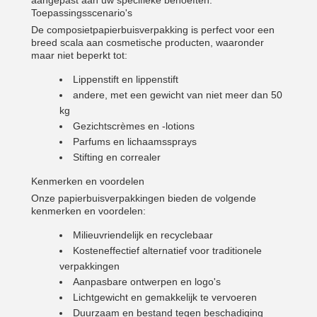
aangepast aan uw specifieke behoeften.
Toepassingsscenario's
De composietpapierbuisverpakking is perfect voor een
breed scala aan cosmetische producten, waaronder
maar niet beperkt tot:
Lippenstift en lippenstift
andere, met een gewicht van niet meer dan 50
kg
Gezichtscrèmes en -lotions
Parfums en lichaamssprays
Stifting en correaler
Kenmerken en voordelen
Laat een bericht achter
Onze papierbuisverpakkingen bieden de volgende
We bellen je snel terug!
kenmerken en voordelen:
Milieuvriendelijk en recyclebaar
Kosteneffectief alternatief voor traditionele
verpakkingen
Aanpasbare ontwerpen en logo's
Lichtgewicht en gemakkelijk te vervoeren
Duurzaam en bestand tegen beschadiging