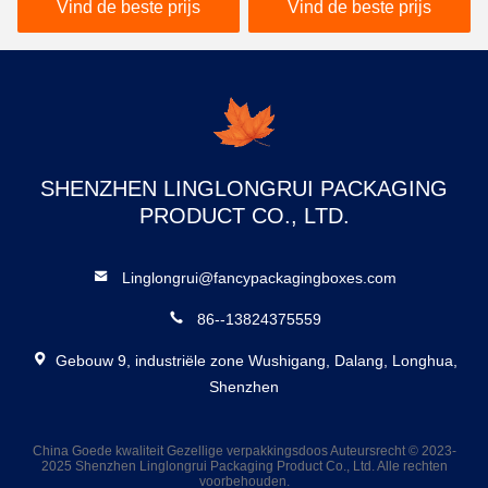
gouden warmstempel
producten
Vind de beste prijs
Vind de beste prijs
SHENZHEN LINGLONGRUI PACKAGING
PRODUCT CO., LTD.
Linglongrui@fancypackagingboxes.com
86--13824375559
Gebouw 9, industriële zone Wushigang, Dalang, Longhua,
Shenzhen
China Goede kwaliteit Gezellige verpakkingsdoos Auteursrecht © 2023-
2025 Shenzhen Linglongrui Packaging Product Co., Ltd. Alle rechten
voorbehouden.