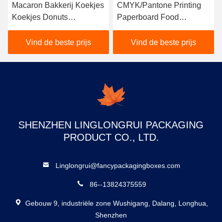
Macaron Bakkerij Koekjes
CMYK/Pantone Printing
Koekjes Donuts
Paperboard Food
Voedselverpakkingsdozen
Packaging Box Folders
Eco-vriendelijk voor zoete
Vind de beste prijs
Vind de beste prijs
lekkernijen Koffie
SHENZHEN LINGLONGRUI PACKAGING
PRODUCT CO., LTD.
Linglongrui@fancypackagingboxes.com
86--13824375559
Gebouw 9, industriële zone Wushigang, Dalang, Longhua,
Shenzhen