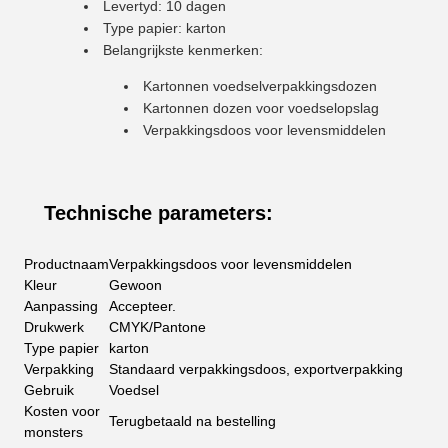
Levertyd: 10 dagen
Type papier: karton
Belangrijkste kenmerken:
Kartonnen voedselverpakkingsdozen
Kartonnen dozen voor voedselopslag
Verpakkingsdoos voor levensmiddelen
Technische parameters:
Productnaam
Verpakkingsdoos voor levensmiddelen
Kleur
Gewoon
Aanpassing
Accepteer.
Drukwerk
CMYK/Pantone
Type papier
karton
Verpakking
Standaard verpakkingsdoos, exportverpakking
Gebruik
Voedsel
Kosten voor
Terugbetaald na bestelling
monsters