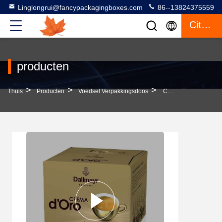
Linglongrui@fancypackagingboxes.com
86--13824375559
Citaat
producten
>
>
>
Thuis
Producten
Voedsel Verpakkingsdoos
CMYK/Pantone Printing Food Packaging Box Voor Koffie