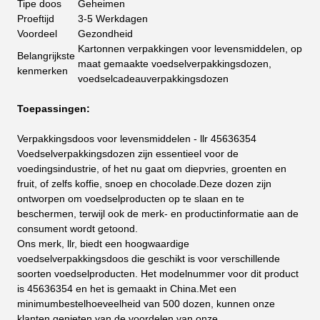
Tipe doos
Geheimen
Proeftijd
3-5 Werkdagen
Voordeel
Gezondheid
Kartonnen verpakkingen voor levensmiddelen, op
Belangrijkste
maat gemaakte voedselverpakkingsdozen,
kenmerken
voedselcadeauverpakkingsdozen
Toepassingen:
Verpakkingsdoos voor levensmiddelen - llr 45636354
Voedselverpakkingsdozen zijn essentieel voor de
voedingsindustrie, of het nu gaat om diepvries, groenten en
fruit, of zelfs koffie, snoep en chocolade.Deze dozen zijn
ontworpen om voedselproducten op te slaan en te
beschermen, terwijl ook de merk- en productinformatie aan de
consument wordt getoond.
Ons merk, llr, biedt een hoogwaardige
voedselverpakkingsdoos die geschikt is voor verschillende
soorten voedselproducten. Het modelnummer voor dit product
is 45636354 en het is gemaakt in China.Met een
minimumbestelhoeveelheid van 500 dozen, kunnen onze
klanten genieten van de voordelen van onze