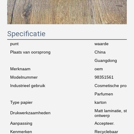
Specificatie
punt
waarde
Plaats van oorsprong
China
Guangdong
Merknaam
oem
Modelnummer
98351561
Industrieel gebruik
Cosmetische produc
Parfumen
Type papier
karton
Matt laminatie, ste
Drukwerkzaamheden
ontwerp
Aanpassing
Accepteer.
Kenmerken
Recyclebaar