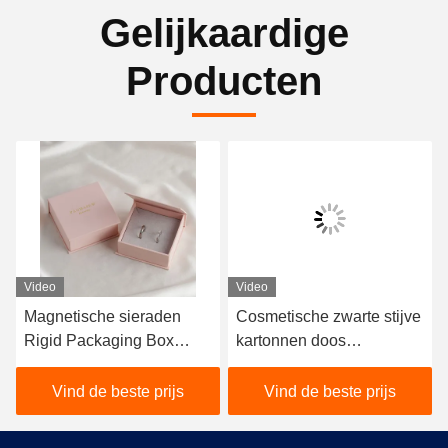
Gelijkaardige
Producten
Video
Video
Magnetische sieraden
Cosmetische zwarte stijve
Rigid Packaging Box
kartonnen doos
Luxe Met Hot Stamping
Verpakking Opvouwbare
Logo
multiscene
Vind de beste prijs
Vind de beste prijs