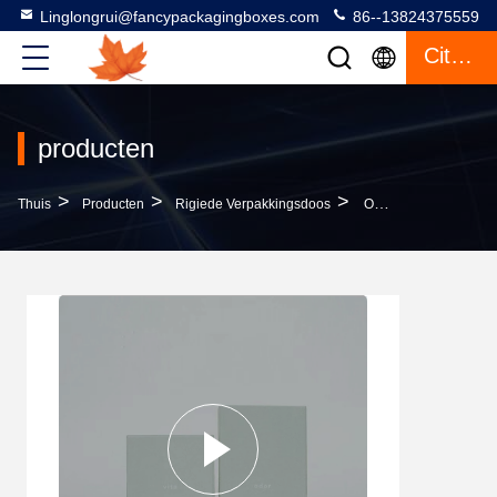
Linglongrui@fancypackagingboxes.com
86--13824375559
Citaat
producten
>
>
>
Thuis
Producten
Rigiede Verpakkingsdoos
OEM Parfum Rigid Packaging Box Karton Materiaal Opvouwbaar