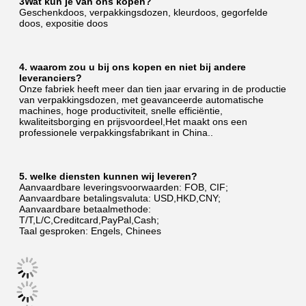
3Wat kun je van ons kopen?
Geschenkdoos, verpakkingsdozen, kleurdoos, gegorfelde 
doos, expositie doos
4. waarom zou u bij ons kopen en niet bij andere 
leveranciers?
Onze fabriek heeft meer dan tien jaar ervaring in de productie 
van verpakkingsdozen, met geavanceerde automatische 
machines, hoge productiviteit, snelle efficiëntie, 
kwaliteitsborging en prijsvoordeel,Het maakt ons een 
professionele verpakkingsfabrikant in China..
5. welke diensten kunnen wij leveren?
Aanvaardbare leveringsvoorwaarden: FOB, CIF;
Aanvaardbare betalingsvaluta: USD,HKD,CNY;
Aanvaardbare betaalmethode: 
T/T,L/C,Creditcard,PayPal,Cash;
Taal gesproken: Engels, Chinees