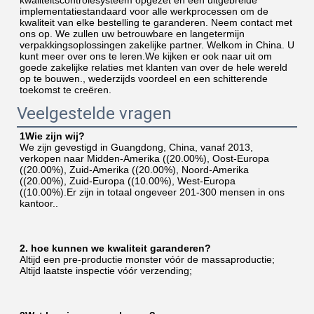
kwaliteitscontrolesysteem opgezet en een uitgebreide 
implementatiestandaard voor alle werkprocessen om de 
kwaliteit van elke bestelling te garanderen. Neem contact met 
ons op. We zullen uw betrouwbare en langetermijn 
verpakkingsoplossingen zakelijke partner. Welkom in China. U 
kunt meer over ons te leren.We kijken er ook naar uit om 
goede zakelijke relaties met klanten van over de hele wereld 
op te bouwen., wederzijds voordeel en een schitterende 
toekomst te creëren.
Veelgestelde vragen
1Wie zijn wij?
We zijn gevestigd in Guangdong, China, vanaf 2013, 
verkopen naar Midden-Amerika ((20.00%), Oost-Europa 
((20.00%), Zuid-Amerika ((20.00%), Noord-Amerika 
((20.00%), Zuid-Europa ((10.00%), West-Europa 
((10.00%).Er zijn in totaal ongeveer 201-300 mensen in ons 
kantoor..
2. hoe kunnen we kwaliteit garanderen?
Altijd een pre-productie monster vóór de massaproductie;
Altijd laatste inspectie vóór verzending;