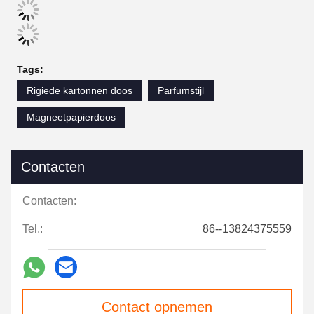
Tags:
Rigiede kartonnen doos
Parfumstijl
Magneetpapierdoos
Contacten
Contacten:
Tel.:
86--13824375559
Contact opnemen