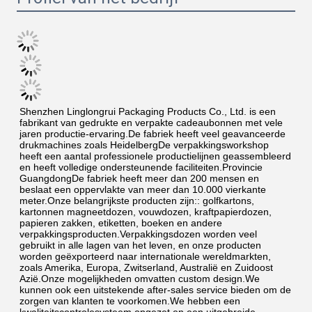
Shenzhen Linglongrui Packaging Products Co., Ltd. is een 
fabrikant van gedrukte en verpakte cadeaubonnen met vele 
jaren productie-ervaring.De fabriek heeft veel geavanceerde 
drukmachines zoals HeidelbergDe verpakkingsworkshop 
heeft een aantal professionele productielijnen geassembleerd 
en heeft volledige ondersteunende faciliteiten.Provincie 
GuangdongDe fabriek heeft meer dan 200 mensen en 
beslaat een oppervlakte van meer dan 10.000 vierkante 
meter.Onze belangrijkste producten zijn:: golfkartons, 
kartonnen magneetdozen, vouwdozen, kraftpapierdozen, 
papieren zakken, etiketten, boeken en andere 
verpakkingsproducten.Verpakkingsdozen worden veel 
gebruikt in alle lagen van het leven, en onze producten 
worden geëxporteerd naar internationale wereldmarkten, 
zoals Amerika, Europa, Zwitserland, Australië en Zuidoost 
Azië.Onze mogelijkheden omvatten custom design.We 
kunnen ook een uitstekende after-sales service bieden om de 
zorgen van klanten te voorkomen.We hebben een 