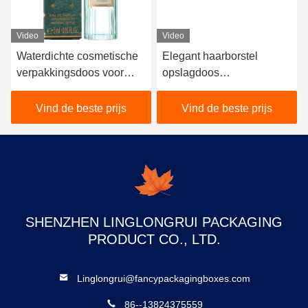
Video
Video
Waterdichte cosmetische
Elegant haarborstel
verpakkingsdoos voor
opslagdoos
CBD-olie parfumfles
cadeauverpakking
aangepaste kleur
Vind de beste prijs
Vind de beste prijs
SHENZHEN LINGLONGRUI PACKAGING
PRODUCT CO., LTD.
Linglongrui@fancypackagingboxes.com
86--13824375559