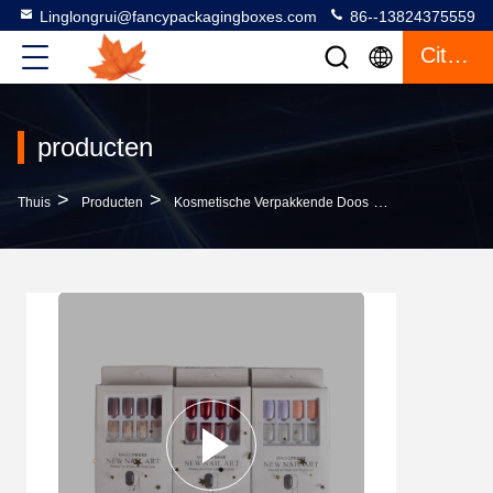
Linglongrui@fancypackagingboxes.com
86--13824375559
Citaat
producten
>
>
>
Thuis
Producten
Kosmetische Verpakkende Doos
OEM ODM Cosme