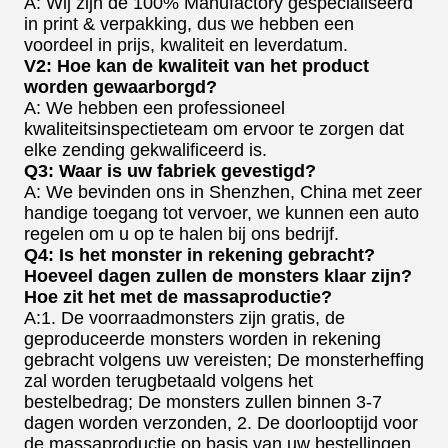
A: Wij zijn de 100% Manufactory gespecialiseerd
in print & verpakking, dus we hebben een
voordeel in prijs, kwaliteit en leverdatum.
V2: Hoe kan de kwaliteit van het product
worden gewaarborgd?
A: We hebben een professioneel
kwaliteitsinspectieteam om ervoor te zorgen dat
elke zending gekwalificeerd is.
Q3: Waar is uw fabriek gevestigd?
A: We bevinden ons in Shenzhen, China met zeer
handige toegang tot vervoer, we kunnen een auto
regelen om u op te halen bij ons bedrijf.
Q4: Is het monster in rekening gebracht?
Hoeveel dagen zullen de monsters klaar zijn?
Hoe zit het met de massaproductie?
A:1. De voorraadmonsters zijn gratis, de
geproduceerde monsters worden in rekening
gebracht volgens uw vereisten; De monsterheffing
zal worden terugbetaald volgens het
bestelbedrag; De monsters zullen binnen 3-7
dagen worden verzonden, 2. De doorlooptijd voor
de massaproductie op basis van uw bestellingen