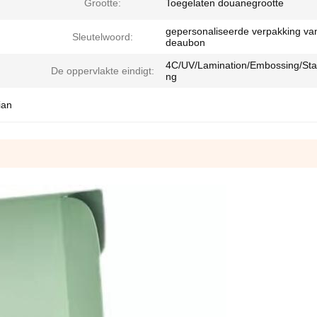
Grootte:
Toegelaten douanegrootte
gepersonaliseerde verpakking va
Sleutelwoord:
deaubon
4C/UV/Lamination/Embossing/St
De oppervlakte eindigt:
ng
ian