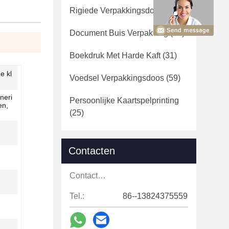
Rigiede Verpakkingsdoos
(44)
Document Buis Verpakking
(36)
Boekdruk Met Harde Kaft
(31)
e kl
Voedsel Verpakkingsdoos
(59)
neri
Persoonlijke Kaartspelprinting
en,
(25)
Contacten
Contacten:
Tel.:
86--13824375559